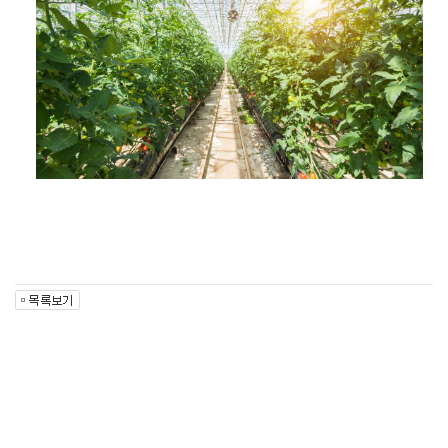
COMPANY
BUSINESS
PRODUCT
인사말
자회사
CUSTOMER
사업소개
온실시공 프로젝트