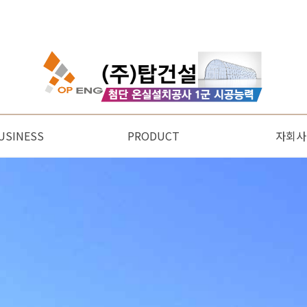
USINESS
PRODUCT
자회사
개발(R&D)
사업소개
온실종류
온실시공 프로젝트
보온커튼 설치공사
유리온실 프로젝트
해외온실 프로젝트
별빛농
별빛푸