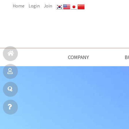
Home
Login
Join
COMPANY
B
홈
기술/특허
회사연혁
오시는길
인사말
연구
으
시
로
공
질
실
문
공