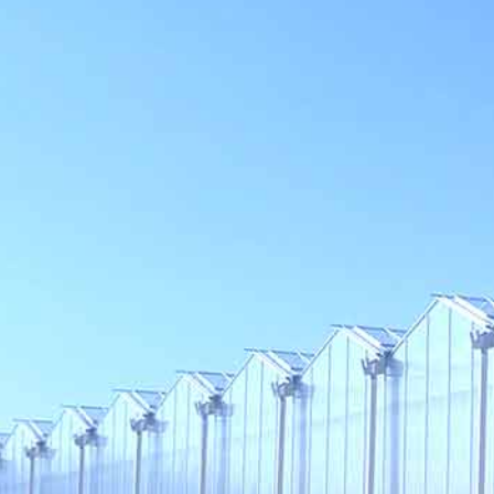
적
과
지
답
사
변
항