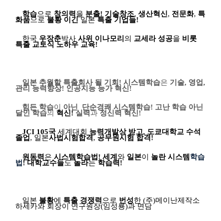
학습
으로
창의력
을
분출
!
기술창조
,
생산혁신
,
전문화
,
특
화품
으로
불황
이긴
일본
특출
기업들
!
한국
우장춘
박사
사위 이나모리
의
교세라 성공
을
비롯
특출 교토식 노하우 교육
!
일본 추월할 특출회사 될 기회
!
시스템학습
은
기술
,
영업
,
관리 능력향상
!
인공지능 능가 혁신
!
힘든 학습
이
아닌
단순경쾌 시스템학습
!
고난
학습
아닌
달인 학습
의
혁신
!
실력
과
정신력 혁신
!
JCI 105
국
세계대회
능력개발상 받고
,
도쿄대학교 수석
졸업
,
일본
사법시험합격
,
공무원시험 합격
!
원동력
은
시스템학습법
!
세계
와
일본
이
놀란 시스템
학습
법
!
대학교수들
도
놀라
는
학습력
!
일본
불황
에
특출 경쟁력
으로
번성
한
(
주
)
메이난제작소
하세카와 회장이 연구원장
(
임성룡
)
과 면담