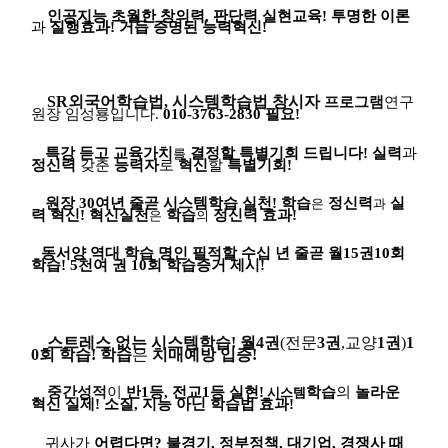
인공지능 초월한 창의력
,
판단력 실현교육
!
투명한 이론
과
실행효과
!
거듭 증명된 능력혁신
!
SR
외국어학습법
,
시스템학습법 창시자
프로그램
연구
원장 임성룡입니다
.
010-3763-2830
필요
!
특강 듣고 교육가치
결정할 특별기회 드립니다
!
실력
과
를
정신력
갖춘
능력자
로
혁신
할
특별기회
!
원장
30
여년 줄곧 시스템학습 실천
!
학습
정신력
실
은
과
력 혁신
!
혁신실천
학습
정신력 효과
!
은
의
동서양 역대 학습 명인 필적할 수십 년 줄곧
월
15
권
10
회
학습
! 5
천여 권
10
회 학습증거 제시
!
스트레스 없는 시스템학습
!
월
4
권
(
전문
3
권
,
교양
1
권
)
1
0
회
학습
!
학습
은
치매예방 입증
!
중간성적
이
반
1
등
,
전교
1
등 실현
!
학습
의
놀라운
시스템
혁신 실제
!
소질
,
지능 아닌 학습법 효과
!
귀사가
어렵다면
?
불경기
,
정부정책
,
대기업
,
경쟁사
때