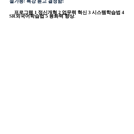
절가능
!
특강
듣고
결정함
!
프로그램
1
정신개혁
2
업무력 혁신
3
시스템학습법
4
SR
외국어학습법
5
융화력 향상
.
교육대상
:
대표
,
임직원
,
지원자
(
누구나 가능
) (1
인
가능
)
10-3763-2830
전화 필요
!
0
교육비
:
사회봉사
로
실비 소액
!
시스템학습
은
온갖 시험
에
고득점
!
(
스포츠서울
,
뉴스메이커 보도
)
연구원장 임성룡
,
경영학 전공
,
외환은행 간부 명퇴
.
시스
템학습법
, SR
외국어학습법 창시자
.
기업경영분석 담당
,
기업 및 한국금융연수원 특강
,
삼성경
제연구소 포럼
,
대학교수
대상 특강
.
-
서울대 어학연구소 외국어평가시험
영어
,
일본어
,
불어
합격
:
SR
외국어학습법 특출성
!
-
한국외대 통역대학원 프랑스어 연수
(
특별코스
)
최우등
수료
.
일본에서 업무연수
.