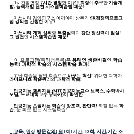
1
7
시간
연장
시간 경청
한 이유
?
회장
추구
한
기술개
을
이
발
,
능력개발 원천
시스템학습법
때문
!
마쓰시타 경영연구소 아끼야마 상무가
SR
경쟁력프로그
램
강의
를
간청
한 이유
?
마쓰시타
개혁 성취
할
특출실
력
과
강단 정신력
이
절실
!
그 원천
인
시스템학습법
때문
!
이 프로그램
(
특허청등록
)
은
유태인 생존비결
인
학습
능력
!
과학적 학습
의
시스템학습 효과
!
고난
학습
을
달인 학습
으로
바꾸
는
혁신
!
위대한 과학자
라이프니츠
학습원리
의
과학적 학습
!
인공지능 권위자들
(MIT
인공지능교수 브룩스
,
수학박사
오닐
,
도쿄대학교수 유타카
)
이
확인한
는
인공지능 초월하는 학습
의
창조력
,
판단력
!
좌절 없
학
,
눈
로
는
습
피
없
시스템학습
!
교육
:
원장
방문강의
!
월
1
회
1
시간
,
12
회
,
시간
,
기간
조