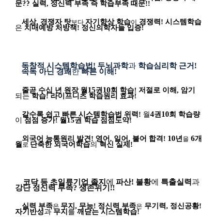
문
??
실력
,
정신력 부족 즉 학습부족 때문
!!
세상
,
경쟁자 탓
자기향상 학습
경쟁력
!
시스템학습
보다
이
은
치매예방 처방책
!
정신의학자들 입증
!
독창적 시스템학습법
!
두뇌과학
과
학습심리학 근거
!
속독
아닌
경쾌
한
빠른 이해
!
15
10
줄곧 수십 년 원장 월
권
회
학습
!
저절로
이해
,
암기
되는
학습
!
라이프니츠
학습원리
효과
!
4
10
갈수록 쉽고 빠른 시스템학습법 위력
!
월
권
회
학습량
이
점점 증가
!
월
15
권 학습 점점도약
!
10
6
외국어 능통원리 발견
!
영어
,
일어
,
불어 합격
!
년
개
을
월
단축한 외국어학습
의
혁신 실제
!
로
코닥 등 초일류기업 졸지
에
파산
!
불황
에
특출실력
과
강단 정신력 부족
?
생존위기
!!
실력 부족
무지
,
무능
!
정신력 부족
무기력
,
정신공황
!
은
은
자기반성
과
무지
를
깨닫는 시스템학습
!