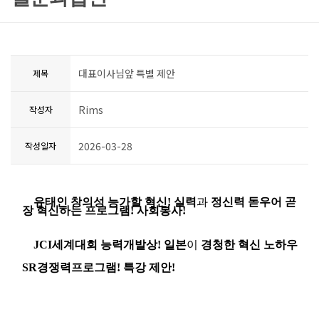
대표이사님앞 특별 제안
제목
Rims
작성자
2026-03-28
작성일자
유태인 창의성 능가할 혁신
!
실력
과
정신력 돋우어 곧
장 혁신하는 프로그램
!
사회봉사
!
JCI
세계대회 능력개발상
!
일본
이
경청한 혁신 노하우
SR
경쟁력프로그램
!
특강 제안
!